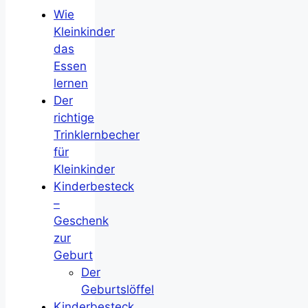
Wie
Kleinkinder
das
Essen
lernen
Der
richtige
Trinklernbecher
für
Kleinkinder
Kinderbesteck
–
Geschenk
zur
Geburt
Der
Geburtslöffel
Kinderbesteck