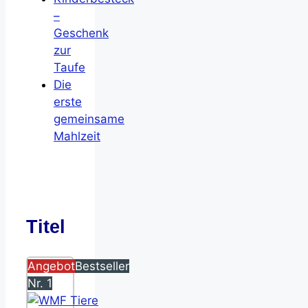
–
Geschenk
zur
Taufe
Die
erste
gemeinsame
Mahlzeit
Titel
Angebot
Bestseller
Nr. 1