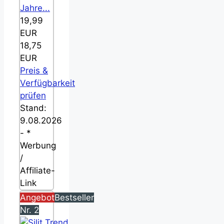
Jahre...
19,99
EUR
18,75
EUR
Preis &
Verfügbarkeit
prüfen
Stand:
9.08.2026
- *
Werbung
/
Affiliate-
Link
Angebot
Bestseller
Nr. 2